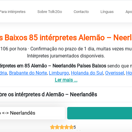
Para intérpretes
Sobre Tolk2Go
Contacto
Línguas
Apo
s Baixos 85 intérpretes Alemão – Neer
 €106 por hora · Confirmação no prazo de 1 dia, muitas vezes m
Intérpretes juramentados disponíveis.
érpretes em 85 Alemão – Neerlandês Países Baixos
sendo que m
dria
,
Brabante do Norte
,
Limburgo
,
Holanda do Sul
,
Overissel
,
Ho
Ler mais ...
bre os intérpretes d Alemão – Neerlandês
 <-> Neerlandês
5