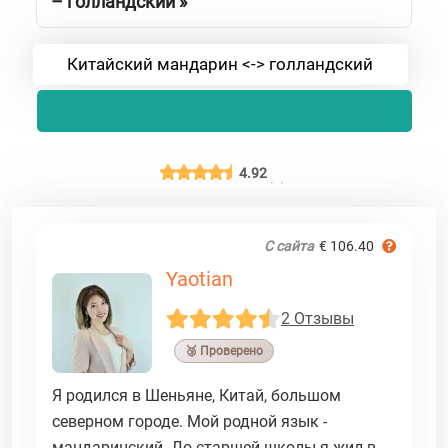
– голландский »
Китайский мандарин <-> голландский
4.92
С сайта
€ 106.40
Yaotian
2 Отзывы
🥉 Проверено
Я родился в Шеньяне, Китай, большом
северном городе. Мой родной язык -
мандаринский. До старшей школы я жил в