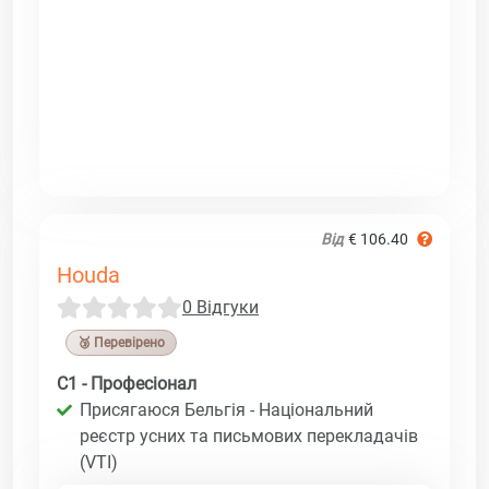
Від
€ 106.40
Houda
0 Відгуки
🥉 Перевірено
C1 - Професіонал
Присягаюся Бельгія - Національний
реєстр усних та письмових перекладачів
(VTI)