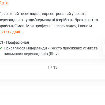
Rafal
Присяжний перекладач, зареєстрований у реєстрі
перекладачів курди/керманджі (сирійська/іракська) та
арабської мов. Моя професія — перекладач, і вона м
Читати далі ...
C1 - Професіонал
Присягаюся Нідерланди - Реєстр присяжних усних та
письмових перекладачів (Rbtv)
1 / 13