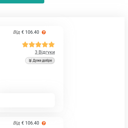
Від
€ 106.40
3 Відгуки
🥈 Дуже добре
Від
€ 106.40