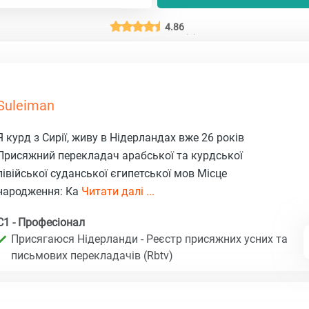
4.86
Suleiman
Я курд з Сирії, живу в Нідерландах вже 26 років
Присяжний перекладач арабської та курдської
лівійської суданської єгипетської мов Місце
народження: Ка
Читати далі ...
C1 - Професіонал
Присягаюся Нідерланди - Реєстр присяжних усних та
письмових перекладачів (Rbtv)