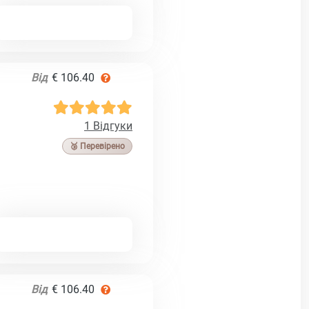
Від
€ 106.40
1 Відгуки
🥉 Перевірено
Від
€ 106.40