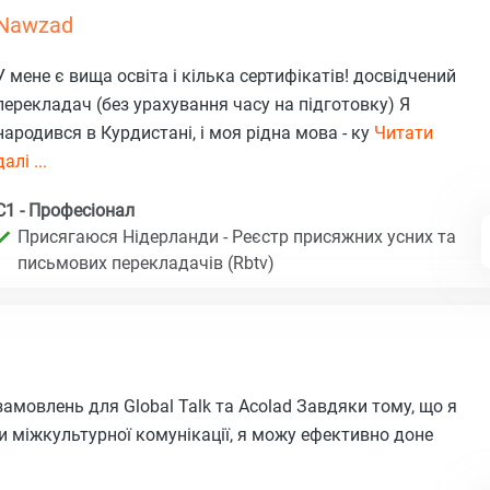
Nawzad
У мене є вища освіта і кілька сертифікатів! досвідчений
перекладач (без урахування часу на підготовку) Я
народився в Курдистані, і моя рідна мова - ку
Читати
далі ...
C1 - Професіонал
Присягаюся Нідерланди - Реєстр присяжних усних та
письмових перекладачів (Rbtv)
амовлень для Global Talk та Acolad Завдяки тому, що я
 міжкультурної комунікації, я можу ефективно доне