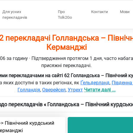
Для усних
Про
Контакти
Мови
перекладачів
Tolk2Go
2 перекладачі Голландська – Північ
Керманджі
106 за годину · Підтвердження протягом 1 дня, часто набаг
присяжні перекладачі.
ми перекладачами на сайті 62 Голландська – Північний 
з яких доступні в таких регіонах, як
Ґельдерланд
,
Південна
Голландія
,
Оверейсел
,
Утрехт
Читати далі ...
до перекладачів « Голландська – Північний курдськ
-> Північний курдський
ерманджі