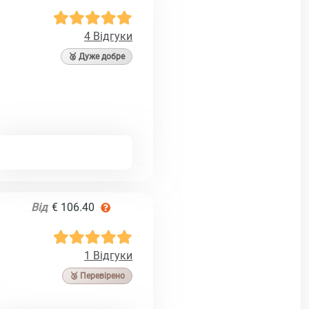
4 Відгуки
🥈 Дуже добре
Від
€ 106.40
1 Відгуки
🥉 Перевірено