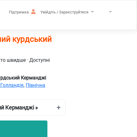
Підтримка
Увійдіть / Зареєструйтеся
ний курдський
ато швидше · Доступні
курдський Керманджі
 Голландія
,
Північна
ий Керманджі »