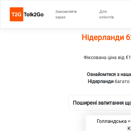
Замовляйте
Для
зараз
клієнтів
Нідерланди 6
Фіксована ціна від €
Ознайомтеся з наши
Нідерланди
багато 
Поширені запитання що
Голландська <
К