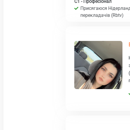
C1 - Професіонал
Присягаюся Нідерланд
перекладачів (Rbtv)