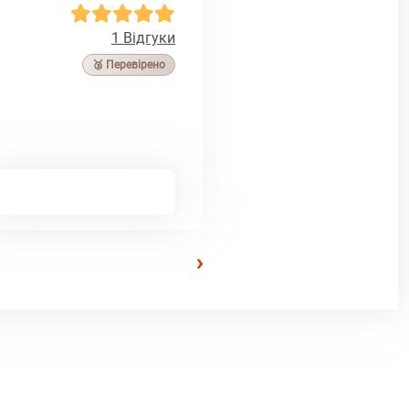
1 Відгуки
🥉 Перевірено
›