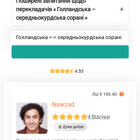
Поширені запитання щодо
перекладачів « Голландська –
середньокурдська сорані »
Голландська <-> середньокурдська сорані
4.53
Від
€ 106.40
Nawzad
4 Відгуки
🥈 Дуже добре