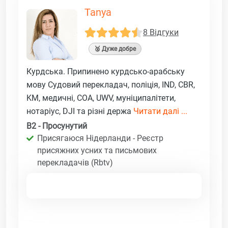
Tanya
8 Відгуки
🥈 Дуже добре
Курдська. Припинено курдсько-арабську
мову Судовий перекладач, поліція, IND, CBR,
KM, медичні, COA, UWV, муніципалітети,
нотаріус, DJI та різні держа
Читати далі ...
B2 - Просунутий
Присягаюся Нідерланди - Реєстр
присяжних усних та письмових
перекладачів (Rbtv)