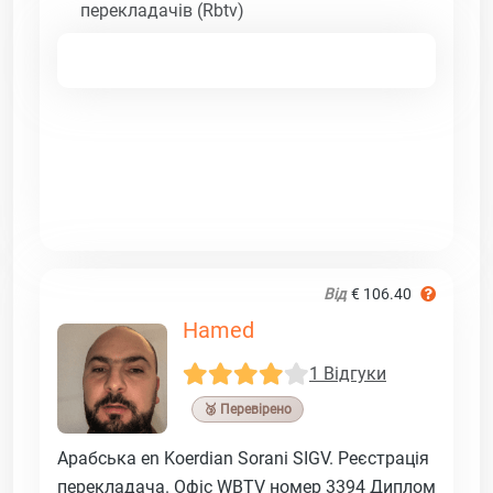
перекладачів (Rbtv)
Від
€ 106.40
Hamed
1 Відгуки
🥉 Перевірено
Арабська en Koerdian Sorani SIGV. Реєстрація
перекладача. Офіс WBTV номер 3394 Диплом