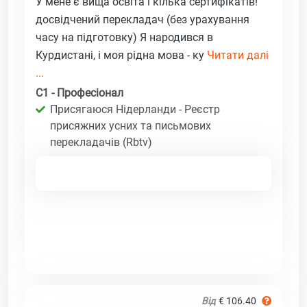
У мене є вища освіта і кілька сертифікатів!
досвідчений перекладач (без урахування
часу на підготовку) Я народився в
Курдистані, і моя рідна мова - ку
Читати далі
...
C1 - Професіонал
Присягаюся Нідерланди - Реєстр
присяжних усних та письмових
перекладачів (Rbtv)
Від
€ 106.40