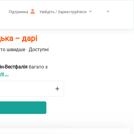
Підтримка
Увійдіть / Зареєструйтеся
ька – дарі
ато швидше · Доступні
йн-Вестфалія
багато з
і ...