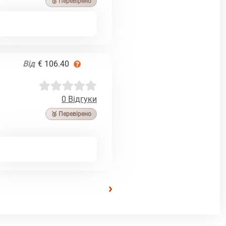
🥉 Перевірено
Від
€ 106.40
0 Відгуки
🥉 Перевірено
›