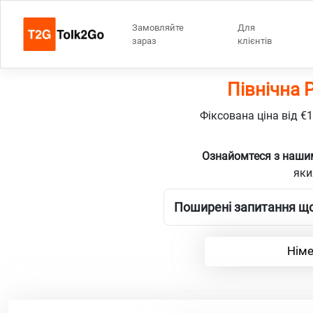
Замовляйте
Для
зараз
клієнтів
Північна 
Фіксована ціна від €
Ознайомтеся з нашим
яки
Поширені запитання щод
Німе