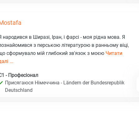
Mostafa
Я народився в Ширазі, Іран, і фарсі - моя рідна мова. Я
познайомився з перською літературою в ранньому віці,
що сформувало мій глибокий зв'язок з моєю
Читати
далі ...
C1 - Професіонал
Присягаюся Німеччина - Ländern der Bundesrepublik
Deutschland