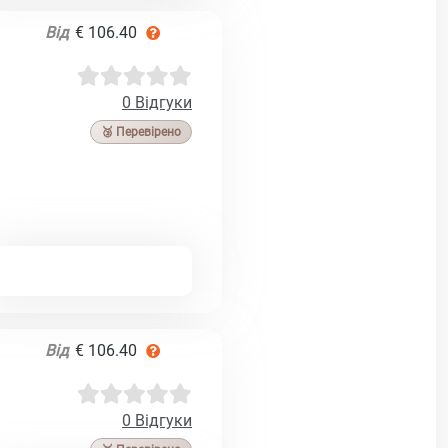
Від
€ 106.40
0 Відгуки
🥉 Перевірено
Від
€ 106.40
0 Відгуки