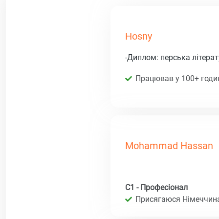
Hosny
-Диплом: перська літера
Працював у 100+ годин
Mohammad Hassan
C1 - Професіонал
Присягаюся Німеччина 