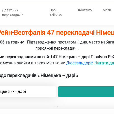
Для усних
Про
Контакти
Мови
перекладачів
Tolk2Go
Рейн-Вестфалія 47 перекладачі Німец
106 за годину · Підтвердження протягом 1 дня, часто набаг
присяжні перекладачі.
и перекладачами на сайті 47 Німецька – дарі Північна Ре
х можна знайти в таких містах, як
Дюссельдорф
Читати дал
о перекладачів « Німецька – дарі »
цька <-> дарі