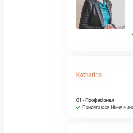
Katharina
C1 - Професіонал
Присягаюся Німеччина 