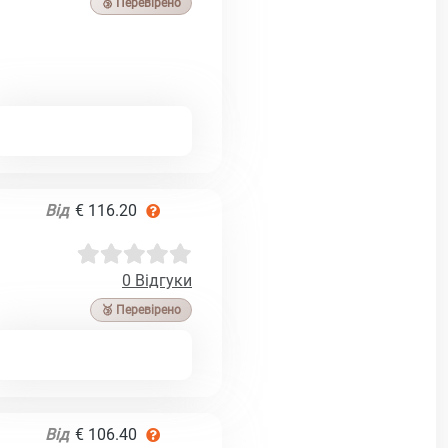
🥉 Перевірено
Від
€ 116.20
0 Відгуки
🥉 Перевірено
Від
€ 106.40