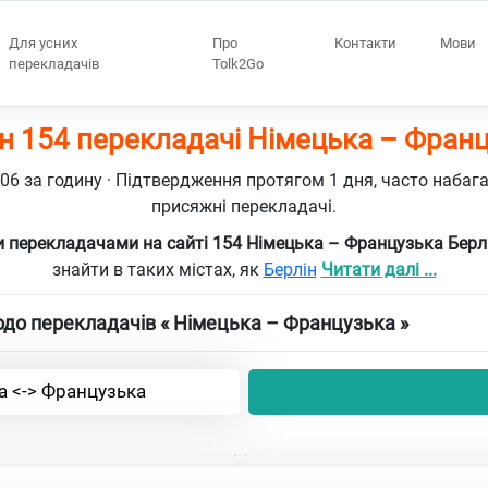
Для усних
Про
Контакти
Мови
перекладачів
Tolk2Go
н 154 перекладачі Німецька – Фран
106 за годину · Підтвердження протягом 1 дня, часто набаг
присяжні перекладачі.
 перекладачами на сайті 154 Німецька – Французька Берл
знайти в таких містах, як
Берлін
Читати далі ...
до перекладачів « Німецька – Французька »
а <-> Французька