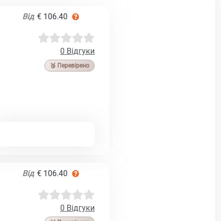
Від
€ 106.40
0 Відгуки
🥉 Перевірено
Від
€ 106.40
0 Відгуки