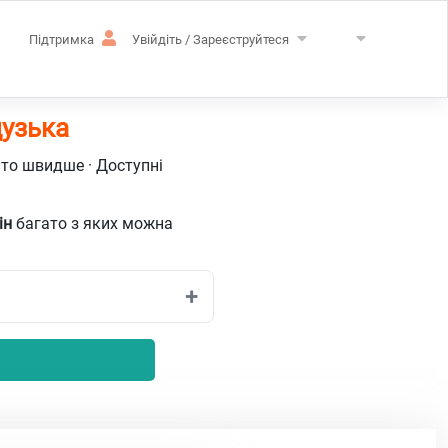
Підтримка
Увійдіть / Зареєструйтеся
цузька
ато швидше · Доступні
ін
багато з яких можна