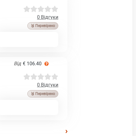
0 Відгуки
🥉 Перевірено
Від
€ 106.40
0 Відгуки
🥉 Перевірено
›