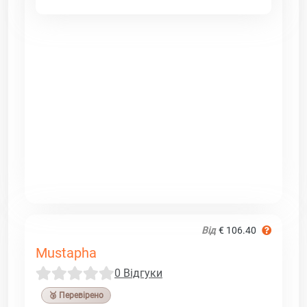
Від
€ 106.40
Mustapha
0 Відгуки
🥉 Перевірено