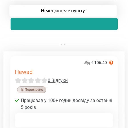
Німецька <-> пушту
Від
€ 106.40
Hewad
0 Відгуки
🥉 Перевірено
Працював у 100+ годин досвіду за останні
5 років