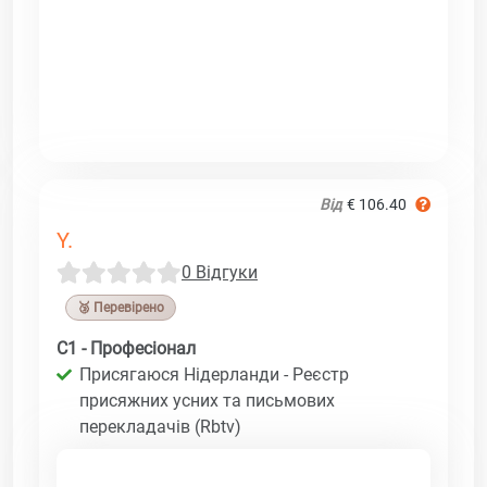
Від
€ 106.40
Y.
0 Відгуки
🥉 Перевірено
C1 - Професіонал
Присягаюся Нідерланди - Реєстр
присяжних усних та письмових
перекладачів (Rbtv)