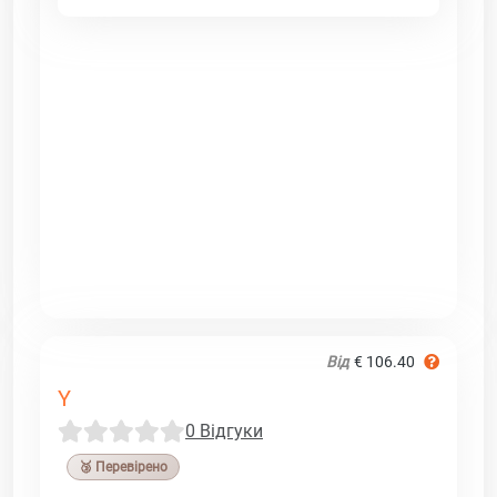
Від
€ 106.40
Y
0 Відгуки
🥉 Перевірено