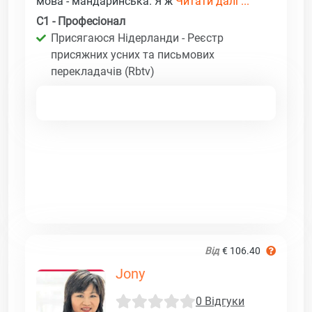
мова - мандаринська. Я ж
Читати далі ...
C1 - Професіонал
Присягаюся Нідерланди - Реєстр
присяжних усних та письмових
перекладачів (Rbtv)
Від
€ 106.40
Jony
0 Відгуки