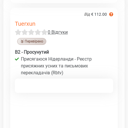
Від
€ 112.00
Tuerxun
0 Відгуки
🥉 Перевірено
B2 - Просунутий
Присягаюся Нідерланди - Реєстр
присяжних усних та письмових
перекладачів (Rbtv)