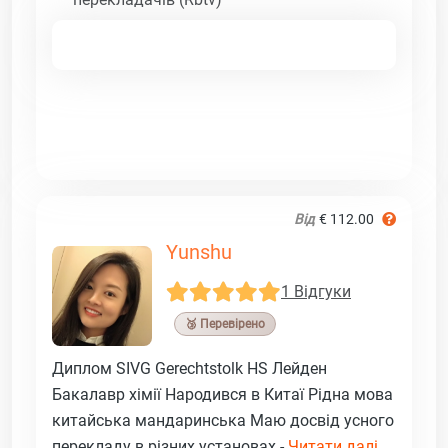
Від
€ 112.00
Yunshu
1 Відгуки
🥉 Перевірено
Диплом SIVG Gerechtstolk HS Лейден
Бакалавр хімії Народився в Китаї Рідна мова
китайська мандаринська Маю досвід усного
перекладу в різних установах -
Читати далі ...