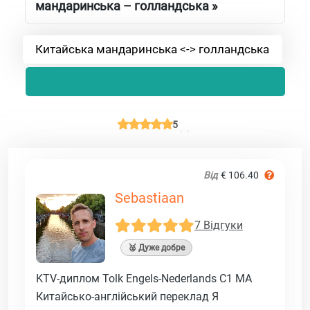
мандаринська – голландська »
Китайська мандаринська <-> голландська
5
Від
€ 106.40
Sebastiaan
7 Відгуки
🥈 Дуже добре
KTV-диплом Tolk Engels-Nederlands C1 MA
Китайсько-англійський переклад Я