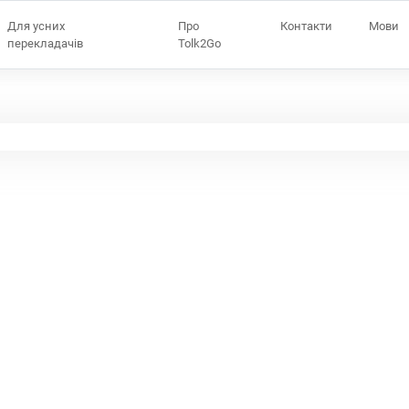
Для усних
Про
Контакти
Мови
перекладачів
Tolk2Go