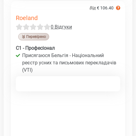
Від
€ 106.40
Roeland
0 Відгуки
🥉 Перевірено
C1 - Професіонал
Присягаюся Бельгія - Національний
реєстр усних та письмових перекладачів
(VTI)