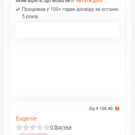
який вірить, що мова не п
Читати далі ...
Працював у 100+ годин досвіду за останні
5 років
Від
€ 106.40
Eugenie
0 Відгуки