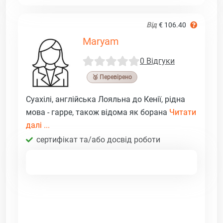
Від
€ 106.40
Maryam
0 Відгуки
🥉 Перевірено
Суахілі, англійська Лояльна до Кенії, рідна
мова - гарре, також відома як борана
Читати
далі ...
сертифікат та/або досвід роботи