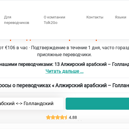
Для
О компании
Контакты
Языки
переводчиков
Tolk2Go
 переводчики Алжирский арабский 
т €106 в час · Подтверждение в течение 1 дня, часто гораз
присяжные переводчики.
 нашими переводчиками: 13 Алжирский арабский – Голлан
Читать дальше ...
осы о переводчиках « Алжирский арабский – Голлан
бский <-> Голландский
4.88