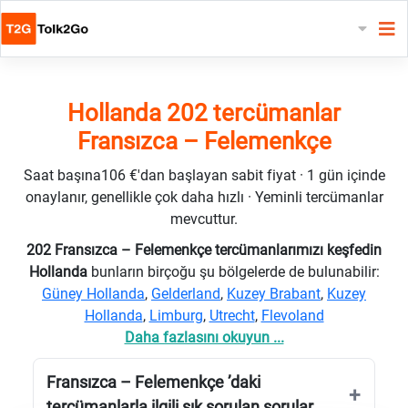
Hollanda 202 tercümanlar
Fransızca – Felemenkçe
Saat başına106 €'dan başlayan sabit fiyat · 1 gün içinde
onaylanır, genellikle çok daha hızlı · Yeminli tercümanlar
mevcuttur.
202 Fransızca – Felemenkçe tercümanlarımızı keşfedin
Hollanda
bunların birçoğu şu bölgelerde de bulunabilir:
Güney Hollanda
,
Gelderland
,
Kuzey Brabant
,
Kuzey
Hollanda
,
Limburg
,
Utrecht
,
Flevoland
Daha fazlasını okuyun ...
Fransızca – Felemenkçe ’daki
tercümanlarla ilgili sık sorulan sorular