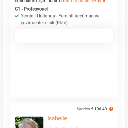
edilebilirim. İşte benim
Daha fazlasını okuyun ...
C1 - Profesyonel
Yeminli Hollanda - Yeminli tercüman ve
çevirmenler sicili (Rbtv)
Kimden
€ 106.40
Isabelle