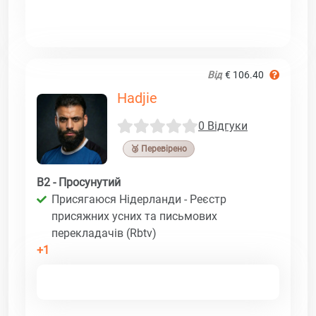
Від
€ 106.40
Hadjie
0 Відгуки
🥉 Перевірено
B2 - Просунутий
Присягаюся Нідерланди - Реєстр
присяжних усних та письмових
перекладачів (Rbtv)
+1