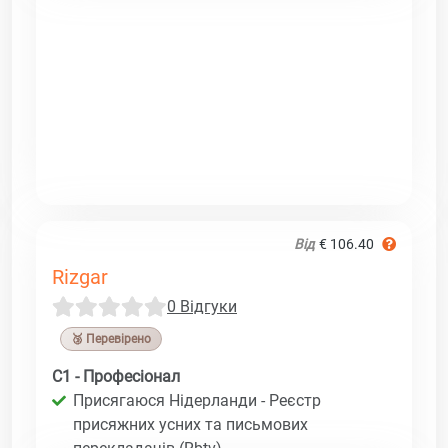
Від
€ 106.40
Rizgar
0 Відгуки
🥉 Перевірено
C1 - Професіонал
Присягаюся Нідерланди - Реєстр
присяжних усних та письмових