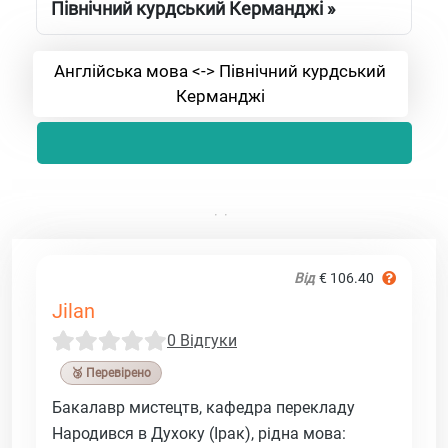
Північний курдський Керманджі »
Англійська мова <-> Північний курдський
Керманджі
Від
€ 106.40
Jilan
0 Відгуки
🥉 Перевірено
Бакалавр мистецтв, кафедра перекладу
Народився в Духоку (Ірак), рідна мова: