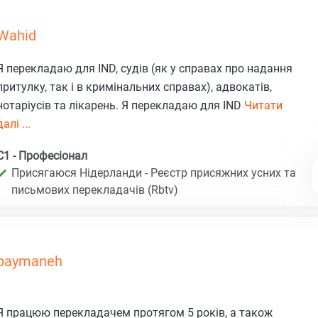
Wahid
Я перекладаю для IND, судів (як у справах про надання
притулку, так і в кримінальних справах), адвокатів,
нотаріусів та лікарень. Я перекладаю для IND
Читати
далі ...
C1 - Професіонал
Присягаюся Нідерланди - Реєстр присяжних усних та
письмових перекладачів (Rbtv)
paymaneh
Я працюю перекладачем протягом 5 років, а також