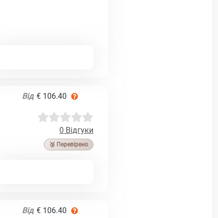
Від
€ 106.40
0 Відгуки
🥉 Перевірено
Від
€ 106.40