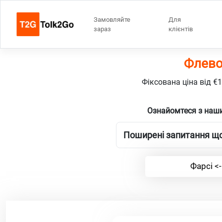
Замовляйте
Для
зараз
клієнтів
Флево
Фіксована ціна від €
Ознайомтеся з наши
Поширені запитання що
Фарсі <