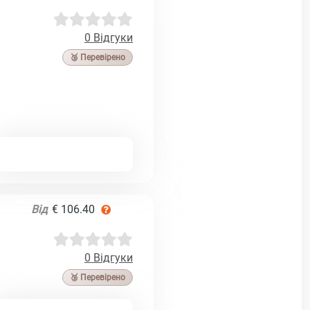
0 Відгуки
🥉 Перевірено
Від
€ 106.40
0 Відгуки
🥉 Перевірено