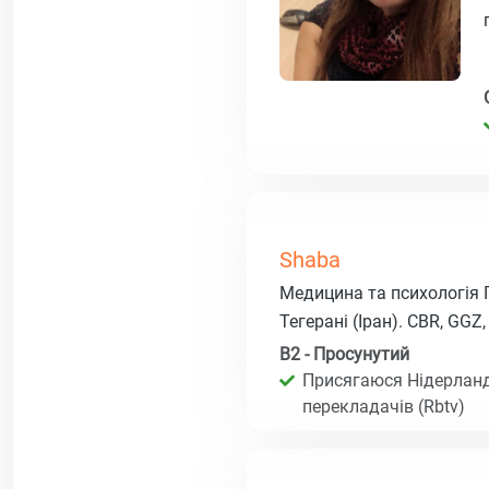
Shaba
Медицина та психологія 
Тегерані (Іран). CBR, GGZ
B2 - Просунутий
Присягаюся Нідерланд
перекладачів (Rbtv)