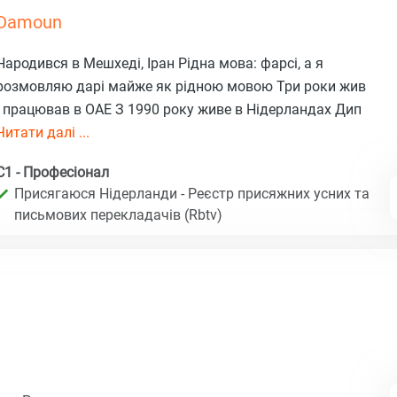
Damoun
Народився в Мешхеді, Іран Рідна мова: фарсі, а я
розмовляю дарі майже як рідною мовою Три роки жив
і працював в ОАЕ З 1990 року живе в Нідерландах Дип
Читати далі ...
C1 - Професіонал
Присягаюся Нідерланди - Реєстр присяжних усних та
письмових перекладачів (Rbtv)