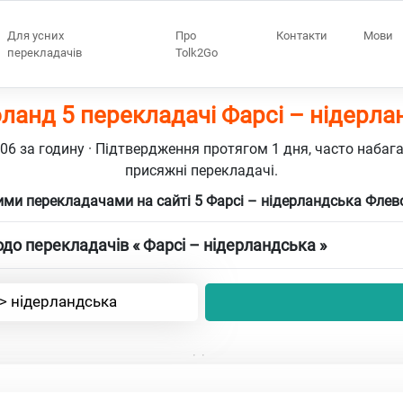
Для усних
Про
Контакти
Мови
перекладачів
Tolk2Go
ланд 5 перекладачі Фарсі – нідерла
106 за годину · Підтвердження протягом 1 дня, часто набаг
присяжні перекладачі.
ми перекладачами на сайті 5 Фарсі – нідерландська Фле
до перекладачів « Фарсі – нідерландська »
-> нідерландська