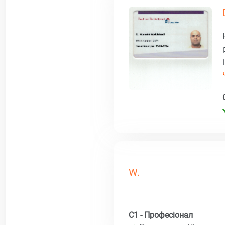
W.
C1 - Професіонал