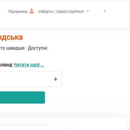
Підтримка
Увійдіть / Зареєструйтеся
ндська
ато швидше · Доступні
воланд
Читати далі ...