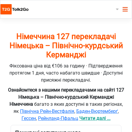
Німеччина 127 перекладачі
Німецька – Північно-курдський
Керманджі
Фіксована ціна від €106 за годину · Підтвердження
протягом 1 дня, часто набагато швидше · Доступні
присяжні перекладачі.
Ознайомтеся з нашими перекладачами на сайті 127
Німецька – Північно-курдський Керманджі
Німеччина
багато з яких доступні в таких регіонах,
як
Північна Рейн-Вестфалія
,
Баден-Вюртемберґ
,
Гессен
,
Рейнланд-Пфальц
Читати далі ...