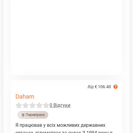
Від
€ 106.40
Daham
0 Відгуки
🥉 Перевірено
Я працював у всіх можливих державних
органах, відомствах та судах З 1994 року я