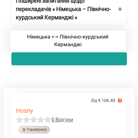
Поширені запитання щодо
перекладачів « Німецька – Північно-
курдський Керманджі »
Німецька <-> Північно-курдський
Керманджі
Від
€ 106.40
Hosny
0 Відгуки
🥉 Перевірено