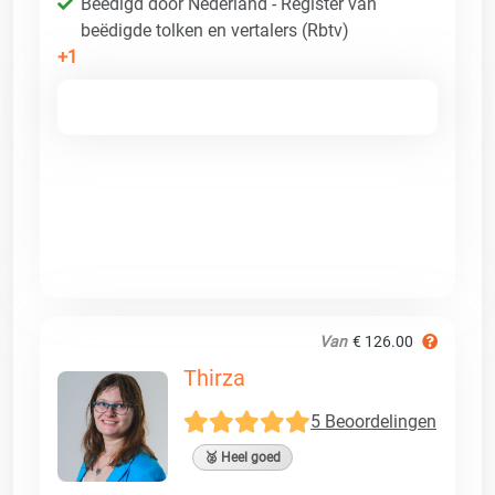
Beëdigd door Nederland - Register van
beëdigde tolken en vertalers (Rbtv)
+1
Van
€ 126.00
Thirza
5 Beoordelingen
🥈 Heel goed