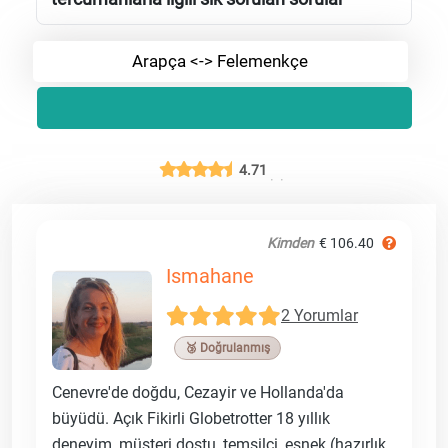
Arapça <-> Felemenkçe
4.71
Kimden
€ 106.40
Ismahane
2 Yorumlar
🥉 Doğrulanmış
Cenevre'de doğdu, Cezayir ve Hollanda'da
büyüdü. Açık Fikirli Globetrotter 18 yıllık
deneyim, müşteri dostu, temsilci, esnek (hazırlık