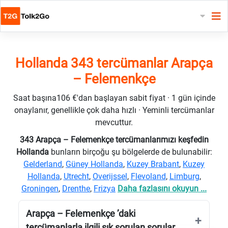
Hollanda 343 tercümanlar Arapça
– Felemenkçe
Saat başına106 €'dan başlayan sabit fiyat · 1 gün içinde
onaylanır, genellikle çok daha hızlı · Yeminli tercümanlar
mevcuttur.
343 Arapça – Felemenkçe tercümanlarımızı keşfedin
Hollanda
bunların birçoğu şu bölgelerde de bulunabilir:
Gelderland
,
Güney Hollanda
,
Kuzey Brabant
,
Kuzey
Hollanda
,
Utrecht
,
Overijssel
,
Flevoland
,
Limburg
,
Groningen
,
Drenthe
,
Frizya
Daha fazlasını okuyun ...
Arapça – Felemenkçe ’daki
tercümanlarla ilgili sık sorulan sorular