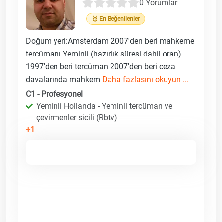
0 Yorumlar
🥇 En Beğenilenler
Doğum yeri:Amsterdam 2007'den beri mahkeme
tercümanı Yeminli (hazırlık süresi dahil oran)
1997'den beri tercüman 2007'den beri ceza
davalarında mahkem
Daha fazlasını okuyun ...
C1 - Profesyonel
Yeminli Hollanda - Yeminli tercüman ve
çevirmenler sicili (Rbtv)
+1