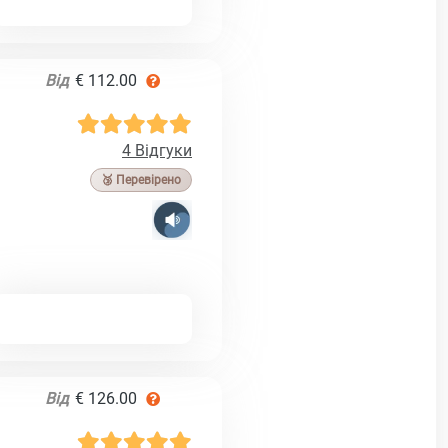
Від
€ 112.00
4 Відгуки
🥉 Перевірено
Від
€ 126.00