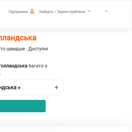
Підтримка
Увійдіть / Зареєструйтеся
олландська
ато швидше · Доступні
 голландська
багато з
.
ндська »