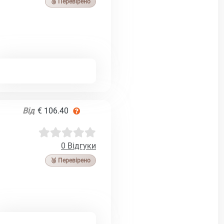
🥉 Перевірено
Від
€ 106.40
0 Відгуки
🥉 Перевірено