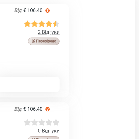
Від
€ 106.40
2 Відгуки
🥉 Перевірено
Від
€ 106.40
0 Відгуки