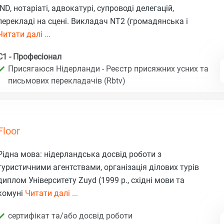
IND, нотаріаті, адвокатурі, супроводі делегацій,
перекладі на сцені. Викладач NT2 (громадянська і
Читати далі ...
C1 - Професіонал
Присягаюся Нідерланди - Реєстр присяжних усних та
письмових перекладачів (Rbtv)
Floor
Рідна мова: нідерландська досвід роботи з
туристичними агентствами, організація ділових турів
диплом Університету Zuyd (1999 р., східні мови та
комуні
Читати далі ...
сертифікат та/або досвід роботи