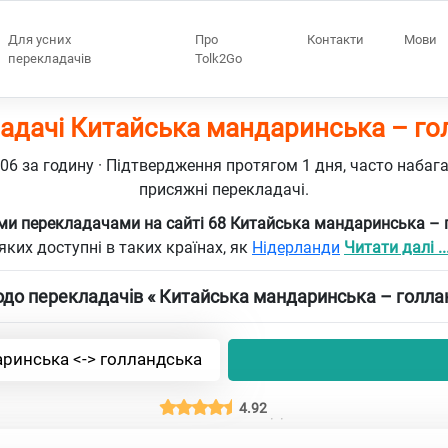
Для усних
Про
Контакти
Мови
перекладачів
Tolk2Go
адачі Китайська мандаринська – г
106 за годину · Підтвердження протягом 1 дня, часто набаг
присяжні перекладачі.
ми перекладачами на сайті 68 Китайська мандаринська –
яких доступні в таких країнах, як
Нідерланди
Читати далі ..
до перекладачів « Китайська мандаринська – голла
ринська <-> голландська
4.92