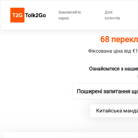
Замовляйте
Для
зараз
клієнтів
68 перекл
Фіксована ціна від €
Ознайомтеся з наши
Поширені запитання що
Китайська манда