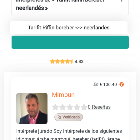
neerlandés »
Tarifit Riffin bereber <-> neerlandés
4.83
En
€ 106.40
Mimoun
0 Reseñas
🥉 Verificado
Intérprete jurado Soy intérprete de los siguientes
idiomas: árabe marroquí, bereber (tarifit), árabe