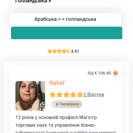
голландська »
Арабська <-> голландська
4.91
Від
€ 106.40
Rahaf
2 Відгуки
🥉 Перевірено
12 років у основній професії Магістр
торгових наук та управління бізнес-
інформацією (навчався англійською мовою)