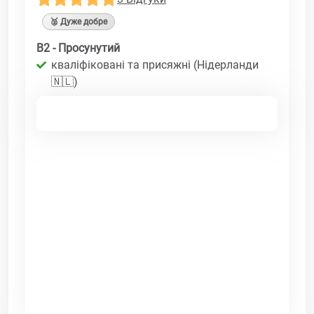
🥈 Дуже добре
B2 - Просунутий
кваліфіковані та присяжні (Нідерланди
🇳🇱)