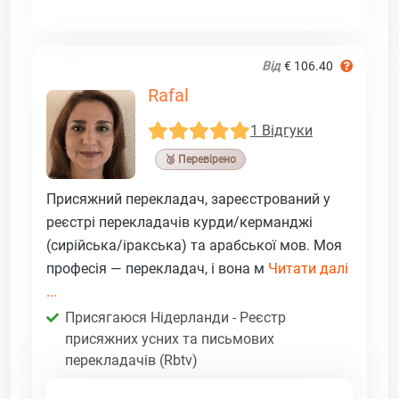
Від
€ 106.40
Rafal
1 Відгуки
🥉 Перевірено
Присяжний перекладач, зареєстрований у
реєстрі перекладачів курди/керманджі
(сирійська/іракська) та арабської мов. Моя
професія — перекладач, і вона м
Читати далі
...
Присягаюся Нідерланди - Реєстр
присяжних усних та письмових
перекладачів (Rbtv)