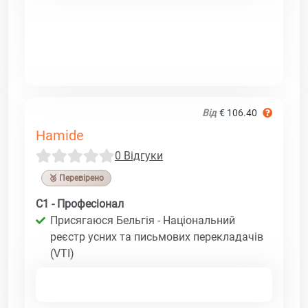
Від
€ 106.40
Hamide
0 Відгуки
🥉 Перевірено
C1 - Професіонал
Присягаюся Бельгія - Національний
реєстр усних та письмових перекладачів
(VTI)