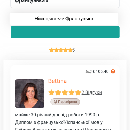
Французька »
Німецька <-> Французька
5
Від
€ 106.40
Bettina
2 Відгуки
🥉 Перевірено
майже 30-річний досвід роботи 1990 р.
Диплом з французької/іспанської мов у
Гейдельберзькому університеті Народився в