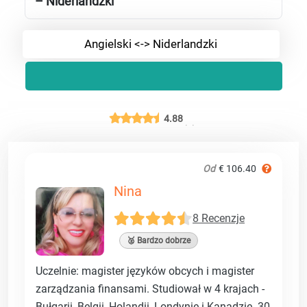
– Niderlandzki
Angielski <-> Niderlandzki
4.88
Od
€ 106.40
Nina
8 Recenzje
🥈 Bardzo dobrze
Uczelnie: magister języków obcych i magister
zarządzania finansami. Studiował w 4 krajach -
Bułgarii, Belgii, Holandii, Londynie i Kanadzie. 30