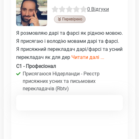
0 Відгуки
🥉 Перевірено
Я розмовляю дарі та фарсі як рідною мовою.
Я присягаю і володію мовами дарі та фарсі.
Я присяжний перекладач дарі/фарсі та усний
перекладач як для дер
Читати далі ...
C1 - Професіонал
Присягаюся Нідерланди - Реєстр
присяжних усних та письмових
перекладачів (Rbtv)