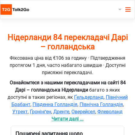
Нідерланди 84 перекладачі Дарі
– голландська
Фіксована ціна від €106 за годину · Підтвердження
протягом 1 дня, часто набагато швидше · Доступні
присяжні перекладачі.
Ознайомтеся з нашими перекладачами на сайті 84
Дарі – голландська Нідерланди
багато з яких
доступні в таких регіонах, як
Ґельдерланд
,
Північний
Брабант
,
Південна Голландія
,
Північна Голландія
,
Утрехт
,
Ґронінґен
,
Дренте
,
Оверейсел
,
Флеволанд
Читати далі ...
Поширені запитання щодо