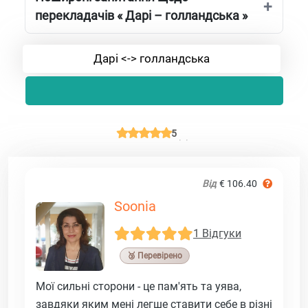
перекладачів « Дарі – голландська »
Дарі <-> голландська
5
Від
€ 106.40
Soonia
1 Відгуки
🥉 Перевірено
Мої сильні сторони - це пам'ять та уява,
завдяки яким мені легше ставити себе в різні